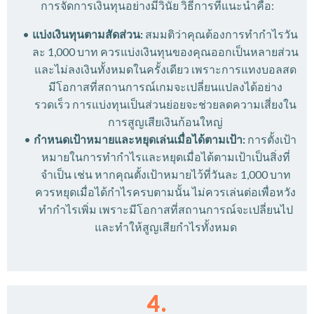
การจัดการเงินทุนอย่างมีวินัย วิธีการที่แนะนำคือ:
แบ่งเงินทุนตามสัดส่วน:
สมมติว่าคุณต้องการทำกำไรวัน
ละ 1,000 บาท ควรแบ่งเงินทุนของคุณออกเป็นหลายส่วน
และไม่ลงเงินทั้งหมดในครั้งเดียว เพราะการแทงบอลสด
มีโอกาสที่สถานการณ์เกมจะเปลี่ยนแปลงได้อย่าง
รวดเร็ว การแบ่งทุนเป็นส่วนย่อยจะช่วยลดความเสี่ยงใน
การสูญเสียเงินก้อนใหญ่
กำหนดเป้าหมายและหยุดเล่นเมื่อได้ตามเป้า:
การตั้งเป้า
หมายในการทำกำไรและหยุดเมื่อได้ตามเป้าเป็นสิ่งที่
จำเป็น เช่น หากคุณตั้งเป้าหมายไว้ที่วันละ 1,000 บาท
ควรหยุดเมื่อได้กำไรครบตามนั้น ไม่ควรเล่นต่อเพื่อหวัง
ทำกำไรเพิ่ม เพราะมีโอกาสที่สถานการณ์จะเปลี่ยนไป
และทำให้สูญเสียกำไรทั้งหมด
4.