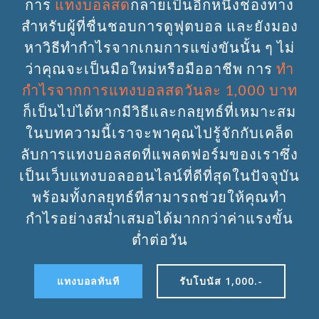
การ
แทงบอลสด
กลายเป็นอีกหนึ่งช่องทาง
สำหรับผู้ที่ชื่นชอบการดูฟุตบอล และยังมอง
หาวิธีทำกำไรจากเกมการแข่งขันนั้น ๆ ไม่
ว่าคุณจะเป็นมือใหม่หรือมืออาชีพ การ
ทำ
กำไรจากการแทงบอลสดวันละ 1,000 บาท
ก็เป็นไปได้หากมีวิธีและกลยุทธ์ที่เหมาะสม
ในบทความนี้เราจะพาคุณไปรู้จักกับเคล็ด
ลับการแทงบอลสดที่แพลตฟอร์มของเราซึ่ง
เป็นเว็บแทงบอลออนไลน์ที่ดีที่สุดในปัจจุบัน
พร้อมทั้งกลยุทธ์ที่สามารถช่วยให้คุณทำ
กำไรอย่างสม่ำเสมอได้มากกว่าค่าแรงขั้น
ต่ำต่อวัน
แทงบอลทันที
รับโบนัส 1,000.-