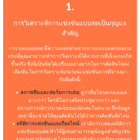
1.
การวิเคราะห์การแข่งขันแบบสดเป็นกุญแจ
สำคัญ
การ แทงบอลสด มีความแตกต่างจากการแทงบอลก่อนเกม
ตรงที่คุณสามารถทำการวิเคราะห์ได้จากการที่เห็นเกมเกิด
ขึ้นจริง ซึ่งนี่เป็นข้อได้เปรียบอย่างมากในการตัดสินใจลง
เดิมพัน ในการวิเคราะห์เกมขณะแข่งขันควรพิจารณา
ปัจจัยดังนี้:
สภาพทีมและฟอร์มการเล่น:
ดูว่าทีมไหนครองบอล
มากกว่า ใครมีโอกาสยิงประตูมากกว่า และ
สถานการณ์การบาดเจ็บของนักเตะในสนาม ซึ่งข้อมูล
เหล่านี้จะช่วยให้คุณตัดสินใจได้ว่าควรเดิมพันฝั่งไหน
สถิติการแข่งขันแบบเรียลไทม์:
เรามีการแสดงสถิติการ
แข่งขันแบบสด ทำให้ผู้เล่นสามารถดูข้อมูลสำคัญ เช่น
จำนวนการยิงประตู โอกาสการเข้าทำ รวมถึงการครอง