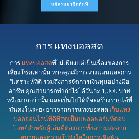
สมัครสมาชิกทันที
การ แทงบอลสด
การ
แทงบอลสด
ที่ไม่เพียงแต่เป็นเรื่องของการ
เสี่ยงโชคเท่านั้น หากคุณมีการวางแผนและการ
วิเคราะห์ที่ดี รวมถึงการจัดการเงินทุนอย่างมือ
อาชีพ คุณสามารถทำกำไรได้วันละ 1,000 บาท
หรือมากกว่านั้น และเป็นไปได้ที่จะสร้างรายได้ที่
มั่นคงในระยะยาวจากการแทงบอลสด
เว็บแทง
บอลออนไลน์ที่ดีที่สุดเป็นแพลตฟอร์มที่ตอบ
โจทย์สำหรับผู้เล่นที่ต้องการทั้งความสะดวก
สบายและความโปร่งใสในการเดิมพัน