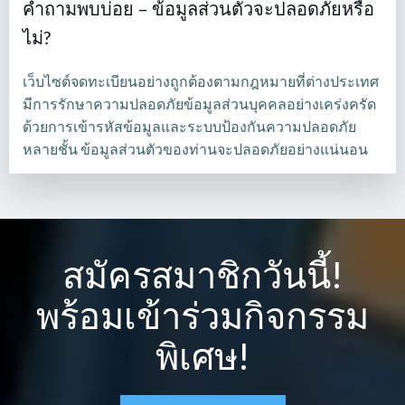
คำถามพบบ่อย – ข้อมูลส่วนตัวจะปลอดภัยหรือ
ไม่?
เว็บไซต์จดทะเบียนอย่างถูกต้องตามกฎหมายที่ต่างประเทศ
มีการรักษาความปลอดภัยข้อมูลส่วนบุคคลอย่างเคร่งครัด
ด้วยการเข้ารหัสข้อมูลและระบบป้องกันความปลอดภัย
หลายชั้น ข้อมูลส่วนตัวของท่านจะปลอดภัยอย่างแน่นอน
สมัครสมาชิกวันนี้!
พร้อมเข้าร่วมกิจกรรม
พิเศษ!