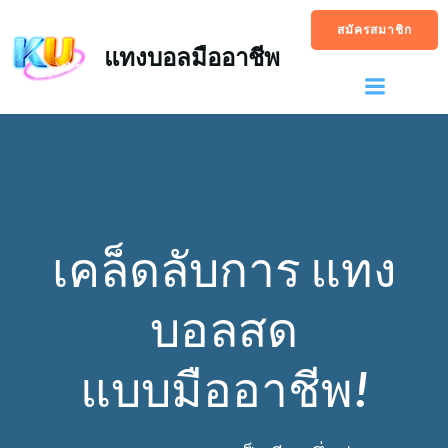
Skip
สมัครสมาชิก
to
แทงบอลมืออาชีพ
content
เคล็ดลับการ แทง
บอลสด
แบบมืออาชีพ
!